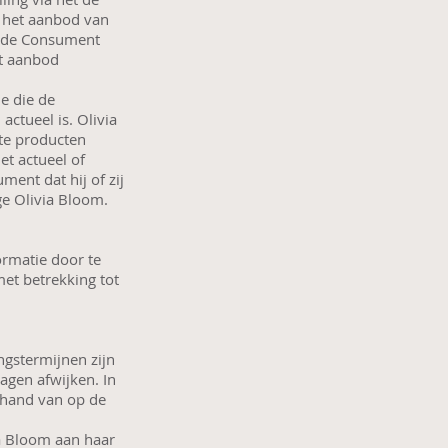
m het aanbod van
n de Consument
t aanbod
e die de
ctueel is. Olivia
hte producten
et actueel of
ent dat hij of zij
e Olivia Bloom.
ormatie door te
et betrekking tot
gstermijnen zijn
agen afwijken. In
rhand van op de
a Bloom aan haar