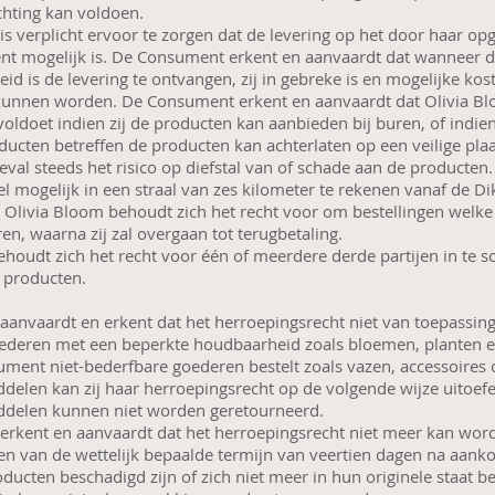
chting kan voldoen.
s verplicht ervoor te zorgen dat de levering op het door haar o
t mogelijk is. De Consument erkent en aanvaardt dat wanneer 
eid is de levering te ontvangen, zij in gebreke is en mogelijke ko
kunnen worden. De Consument erkent en aanvaardt dat Olivia B
voldoet indien zij de producten kan aanbieden bij buren, of indien
ducten betreffen de producten kan achterlaten op een veilige pl
geval steeds het risico op diefstal van of schade aan de producten
el mogelijk in een straal van zes kilometer te rekenen vanaf de D
Olivia Bloom behoudt zich het recht voor om bestellingen welke 
ren, waarna zij zal overgaan tot terugbetaling.
houdt zich het recht voor één of meerdere derde partijen in te s
e producten.
g
anvaardt en erkent dat het herroepingsrecht niet van toepassing
ederen met een beperkte houdbaarheid zoals bloemen, planten 
ment niet-bederfbare goederen bestelt zoals vazen, accessoires 
elen kan zij haar herroepingsrecht op de volgende wijze uitoe
delen kunnen niet worden geretourneerd.
rkent en aanvaardt dat het herroepingsrecht niet meer kan worde
ken van de wettelijk bepaalde termijn van veertien dagen na aankoo
ucten beschadigd zijn of zich niet meer in hun originele staat bev