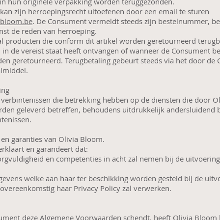
 in hun originele verpakking worden teruggezonden.
an zijn herroepingsrecht uitoefenen door een email te sturen
abloom.be
. De Consument vermeldt steeds zijn bestelnummer, b
nst de reden van herroeping.
l producten die conform dit artikel worden geretourneerd terugbe
 in de vereist staat heeft ontvangen of wanneer de Consument be
en geretourneerd. Terugbetaling gebeurt steeds via het door d
almiddel.
ning
 verbintenissen die betrekking hebben op de diensten die door O
en geleverd betreffen, behoudens uitdrukkelijk andersluidend 
ntenissen.
n en garanties van Olivia Bloom.
rklaart en garandeert dat:
orgvuldigheid en competenties in acht zal nemen bij de uitvoerin
evens welke aan haar ter beschikking worden gesteld bij de uitv
vereenkomstig haar Privacy Policy zal verwerken.
ument deze Algemene Voorwaarden schendt, heeft Olivia Bloom h