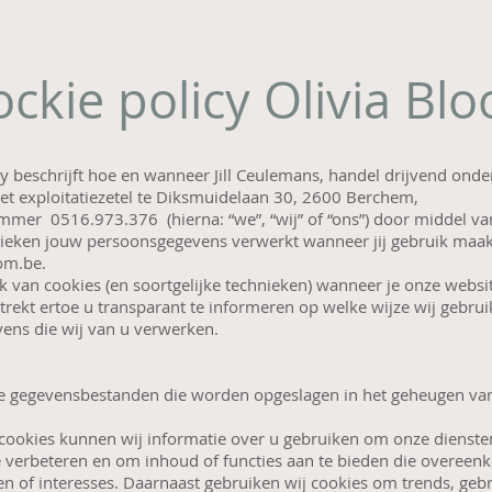
ckie policy Olivia Bl
y beschrijft hoe en wanneer Jill Ceulemans, handel drijvend ond
et exploitatiezetel te Diksmuidelaan 30, 2600 Berchem,
er 0516.973.376 (hierna: “we”, “wij” of “ons”) door middel va
hnieken jouw persoonsgegevens verwerkt wanneer jij gebruik maak
oom.be.
 van cookies (en soortgelijke technieken) wanneer je onze websi
strekt ertoe u transparant te informeren op welke wijze wij gebr
ens die wij van u verwerken.
ine gegevensbestanden die worden opgeslagen in het geheugen va
cookies kunnen wij informatie over u gebruiken om onze dienste
te verbeteren en om inhoud of functies aan te bieden die overee
en of interesses. Daarnaast gebruiken wij cookies om trends, geb