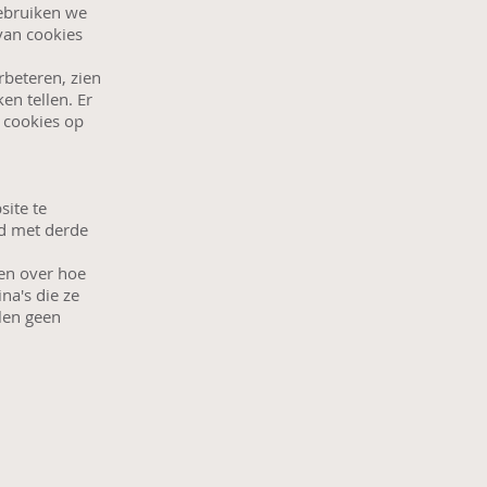
gebruiken we
van cookies
rbeteren, zien
n tellen. Er
e cookies op
site te
ld met derde
ven over hoe
na's die ze
len geen