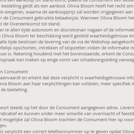
bestelling geldt als een aanbod. Olivia Bloom heeft het recht o
e weigeren, waarna de aankoopprijs zal worden vrijgegeven aa
r de Consument gebruikte betaalwijze. Wanneer Olivia Bloom he
t de Overeenkomst tot stand.
n te allen tijde autonoom en discretionair nagaan of de informati
Olivia Bloom ter beschikking werd gesteld waarheidsgetrouw en a
alle tijde beslissen de levering van de via de Webshop aangekoc
ltelijk opschorten, intrekken of stopzetten indien de informatie ni
uw is. Rekening houdend met het bovenstaande, erkent de Consum
nspraak kan maken op enige vorm van schadevergoeding vanweg
ngen Consument
anvaardt en erkent dat deze verplicht is waarheidsgetrouwe inf
ivia Bloom aan haar verplichtingen kan voldoen, meer specifiek m
 de bestelling.
beurt steeds op het door de Consument aangegeven adres. Leverin
indicatief en kunnen onder meer omwille van overmacht of feestd
t mogelijke zal Olivia Bloom trachten de Consument hier op voo
gen.
s verplicht een correct telefoonnummer op te geven opdat Olivi