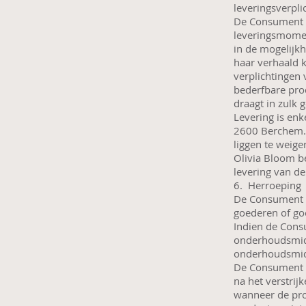
leveringsverpli
De Consument i
leveringsmomen
in de mogelijkh
haar verhaald 
verplichtingen 
bederfbare pro
draagt in zulk 
Levering is enk
2600 Berchem. 
liggen te weige
Olivia Bloom be
levering van d
6. Herroepin
De Consument a
goederen of go
Indien de Consu
onderhoudsmidd
onderhoudsmid
De Consument e
na het verstrij
wanneer de prod