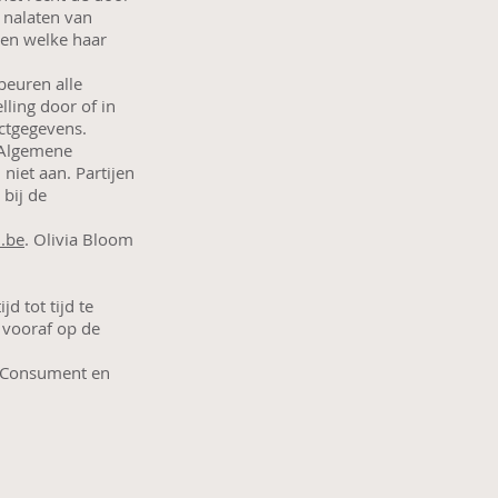
 nalaten van
len welke haar
beuren alle
ling door of in
ctgegevens.
e Algemene
niet aan. Partijen
 bij de
.be
. Olivia Bloom
 tot tijd te
n vooraf op de
e Consument en