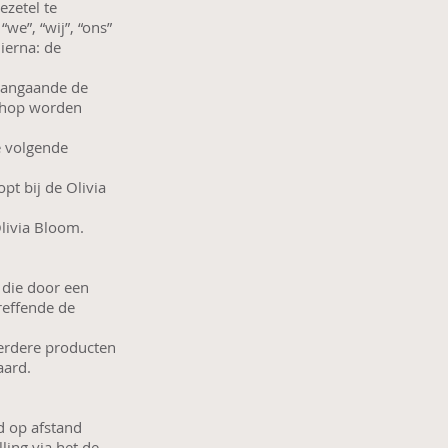
ezetel te
”, “wij”, “ons”
hierna: de
 aangaande de
bshop worden
 volgende
t bij de Olivia
livia Bloom.
 die door een
reffende de
erdere producten
vaard.
d op afstand
ling via het de