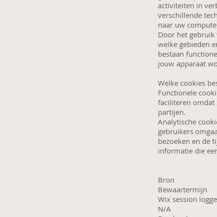
activiteiten in v
verschillende te
naar uw computer
Door het gebruik 
welke gebieden en
bestaan functione
jouw apparaat w
Welke cookies be
Functionele cooki
faciliteren omdat
partijen.
Analytische cooki
gebruikers omgaan
bezoeken en de ti
informatie die ee
Bron
Bewaartermijn
Wix session logg
N/A