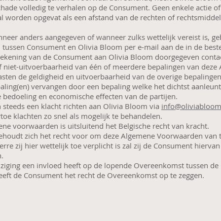
chade volledig te verhalen op de Consument. Geen enkele actie of
al worden opgevat als een afstand van de rechten of rechtsmidde
eer anders aangegeven of wanneer zulks wettelijk vereist is, ge
 tussen Consument en Olivia Bloom per e-mail aan de in de bestel
ekening van de Consument aan Olivia Bloom doorgegeven conta
of niet-uitvoerbaarheid van één of meerdere bepalingen van dez
ten de geldigheid en uitvoerbaarheid van de overige bepalingen 
aling(en) vervangen door een bepaling welke het dichtst aanleunt
e bedoeling en economische effecten van de partijen.
steeds een klacht richten aan Olivia Bloom via
info@oliviabloom
rtoe klachten zo snel als mogelijk te behandelen.
ne voorwaarden is uitsluitend het Belgische recht van kracht.
ehoudt zich het recht voor om deze Algemene Voorwaarden van tijd
erre zij hier wettelijk toe verplicht is zal zij de Consument hierva
n.
ziging een invloed heeft op de lopende Overeenkomst tussen d
eeft de Consument het recht de Overeenkomst op te zeggen.