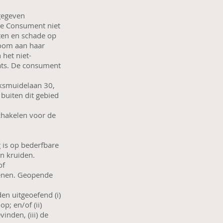
pgegeven
de Consument niet
sten en schade op
loom aan haar
 het niet-
aats. De consument
.
iksmuidelaan 30,
buiten dit gebied
chakelen voor de
 is op bederfbare
en kruiden.
of
fenen. Geopende
n uitgeoefend (i)
p; en/of (ii)
inden, (iii) de