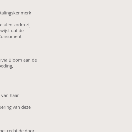
etalingskenmerk
talen zodra zij
wijst dat de
e Consument
livia Bloom aan de
beding,
g van haar
oering van deze
et recht de door