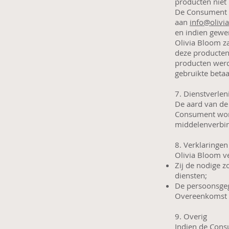
producten niet
De Consument k
aan
info@olivi
en indien gewe
Olivia Bloom za
deze producten
producten werd
gebruikte beta
7. Dienstverle
De aard van de
Consument word
middelenverbi
8. Verklaringe
Olivia Bloom ve
Zij de nodige z
diensten;
De persoonsgeg
Overeenkomst o
9. Overig
Indien de Cons