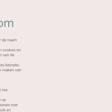
oom
er de naam
n cookies en
t van de
tes bezoekt.
uik maken van
n het
n te
nkomen met
ruik en