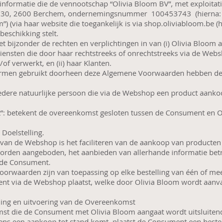
informatie die de vennootschap “Olivia Bloom BV”, met exploitati
30, 2600 Berchem, ondernemingsnummer 100453743 (hierna: “we
m”) (via haar website die toegankelijk is via shop.oliviabloom.be (
beschikking stelt.
et bijzonder de rechten en verplichtingen in van (i) Olivia Bloom
diensten die door haar rechtstreeks of onrechtstreeks via de We
f verwerkt, en (ii) haar Klanten.
ermen gebruikt doorheen deze Algemene Voorwaarden hebben de
edere natuurlijke persoon die via de Webshop een product aankoop
: betekent de overeenkomst gesloten tussen de Consument en O
 Doelstelling.
 van de Webshop is het faciliteren van de aankoop van producten
orden aangeboden, het aanbieden van allerhande informatie bet
 de Consument.
orwaarden zijn van toepassing op elke bestelling van één of me
nt via de Webshop plaatst, welke door Olivia Bloom wordt aan
ing en uitvoering van de Overeenkomst
t die de Consument met Olivia Bloom aangaat wordt uitsluiten
ens een aankoop tot stand komt, plaatst de Consument een bestel