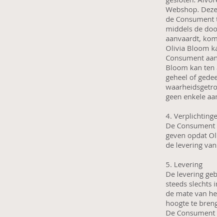
Webshop. Deze 
de Consument t
middels de doo
aanvaardt, kom
Olivia Bloom ka
Consument aan 
Bloom kan ten 
geheel of gedee
waarheidsgetro
geen enkele aa
4. Verplichti
De Consument a
geven opdat Ol
de levering van
5. Levering
De levering ge
steeds slechts 
de mate van he
hoogte te bren
De Consument i