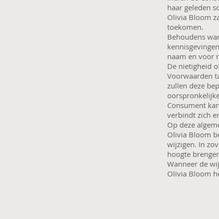
haar geleden s
Olivia Bloom z
toekomen.
Behoudens wann
kennisgevingen
naam en voor r
De nietigheid 
Voorwaarden tas
zullen deze bep
oorspronkelijk
Consument kan 
verbindt zich e
Op deze algeme
Olivia Bloom b
wijzigen. In zov
hoogte brenge
Wanneer de wij
Olivia Bloom h