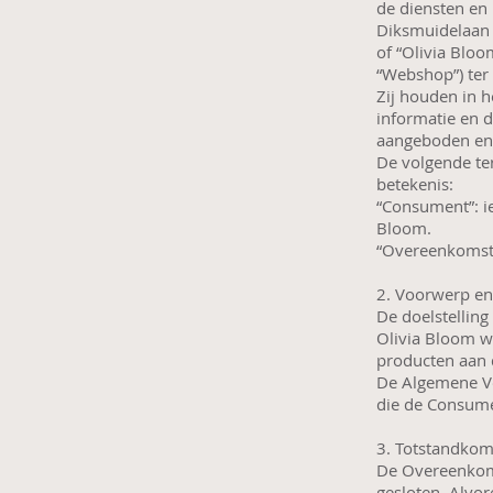
de diensten en 
Diksmuidelaan 
of “Olivia Bloo
“Webshop”) ter 
Zij houden in h
informatie en 
aangeboden en/o
De volgende t
betekenis:
“Consument”: i
Bloom.
“Overeenkomst”
2. Voorwerp en
De doelstelling
Olivia Bloom w
producten aan
De Algemene Vo
die de Consume
3. Totstandkom
De Overeenkoms
gesloten. Alvor